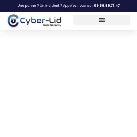
Une panne ? Un incident ? Appelez nous au :
09.80.89.71.47